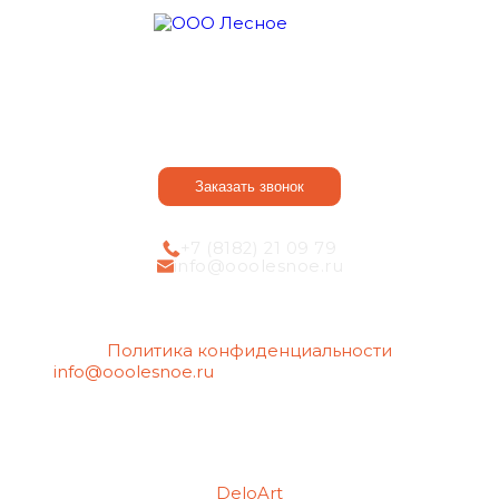
О компании
Оказываем услуги
Наши достоинства
Порядок действий
Контакты
Статьи
Заказать звонок
+7 (8182) 21 09 79
info@ooolesnoe.ru
Политика конфиденциальности
info@ooolesnoe.ru
— электронная почта для
обращений с вопросом о своих
персональных данных, в том числе об их
удалении.
Создание сайтов
Продвижение сайтов
DeloArt