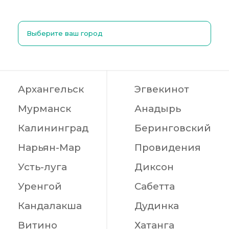
Выберите ваш город
Архангельск
Эгвекинот
Мурманск
Анадырь
Калининград
Беринговский
Нарьян-Мар
Провидения
Усть-луга
Диксон
Уренгой
Сабетта
Кандалакша
Дудинка
Витино
Хатанга