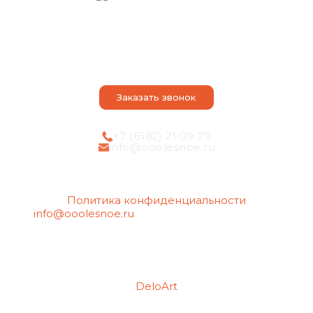
О компании
Оказываем услуги
Наши достоинства
Порядок действий
Контакты
Статьи
Заказать звонок
+7 (8182) 21 09 79
info@ooolesnoe.ru
Политика конфиденциальности
info@ooolesnoe.ru
— электронная почта для
обращений с вопросом о своих
персональных данных, в том числе об их
удалении.
Создание сайтов
Продвижение сайтов
DeloArt